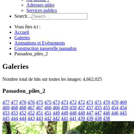
Adresses utiles
Services publics
Search ...
Vous êtes ici :
Accueil
Galeries
Animations et Evènements
Construction passerelle passadou
Passadou_piles_2
Galeries
Nombre total de hits sur toutes les images: 4,662,025
Passadou_piles_2
477
477
476
476
475
475
473
473
472
472
471
471
470
470
469
469
468
468
467
467
466
466
459
459
457
457
455
455
454
454
453
453
452
452
451
451
449
449
448
448
447
447
446
446
445
445
444
444
443
443
442
442
441
441
439
439
438
438