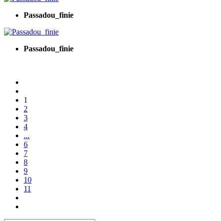
Passadou_finie
Passadou_finie
1
2
3
4
...
6
7
8
9
10
11