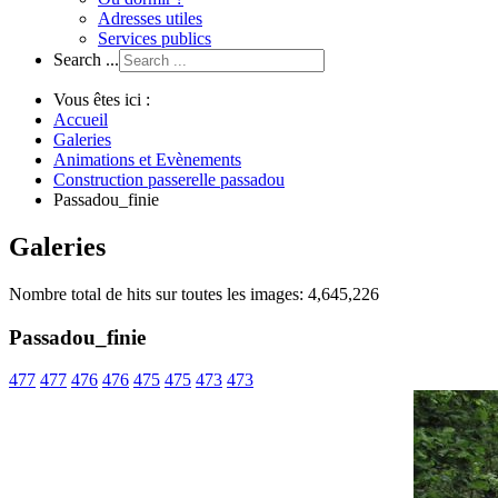
Adresses utiles
Services publics
Search ...
Vous êtes ici :
Accueil
Galeries
Animations et Evènements
Construction passerelle passadou
Passadou_finie
Galeries
Nombre total de hits sur toutes les images: 4,645,226
Passadou_finie
477
477
476
476
475
475
473
473