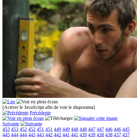
[Activer le JavaScript afin de voir le diaporama]
Précédente
Suivante
453
453
452
452
451
451
449
449
448
448
447
447
446
446
445
445
444
444
443
443
442
442
441
441
439
439
438
438
437
437