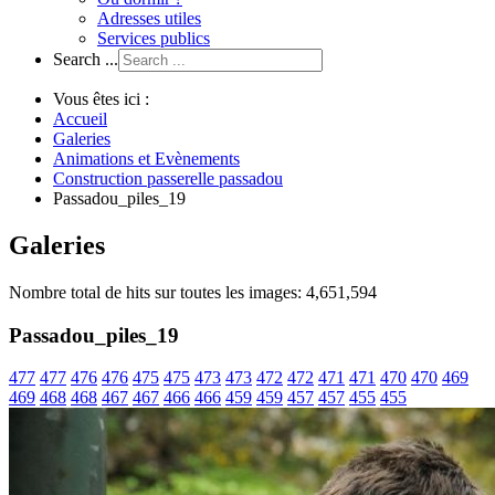
Adresses utiles
Services publics
Search ...
Vous êtes ici :
Accueil
Galeries
Animations et Evènements
Construction passerelle passadou
Passadou_piles_19
Galeries
Nombre total de hits sur toutes les images: 4,651,594
Passadou_piles_19
477
477
476
476
475
475
473
473
472
472
471
471
470
470
469
469
468
468
467
467
466
466
459
459
457
457
455
455