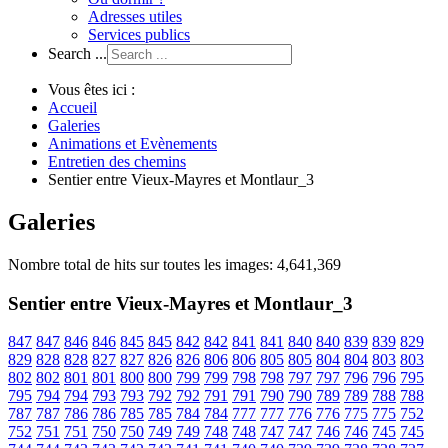
Adresses utiles
Services publics
Search ...
Vous êtes ici :
Accueil
Galeries
Animations et Evènements
Entretien des chemins
Sentier entre Vieux-Mayres et Montlaur_3
Galeries
Nombre total de hits sur toutes les images: 4,641,369
Sentier entre Vieux-Mayres et Montlaur_3
847
847
846
846
845
845
842
842
841
841
840
840
839
839
829
829
828
828
827
827
826
826
806
806
805
805
804
804
803
803
802
802
801
801
800
800
799
799
798
798
797
797
796
796
795
795
794
794
793
793
792
792
791
791
790
790
789
789
788
788
787
787
786
786
785
785
784
784
777
777
776
776
775
775
752
752
751
751
750
750
749
749
748
748
747
747
746
746
745
745