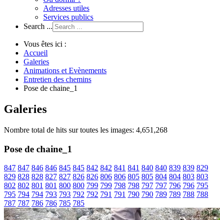
Adresses utiles
Services publics
Search ...
Vous êtes ici :
Accueil
Galeries
Animations et Evènements
Entretien des chemins
Pose de chaine_1
Galeries
Nombre total de hits sur toutes les images: 4,651,268
Pose de chaine_1
847
847
846
846
845
845
842
842
841
841
840
840
839
839
829
829
828
828
827
827
826
826
806
806
805
805
804
804
803
803
802
802
801
801
800
800
799
799
798
798
797
797
796
796
795
795
794
794
793
793
792
792
791
791
790
790
789
789
788
788
787
787
786
786
785
785