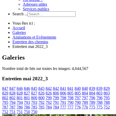
Adresses utiles
Services publics
Search ...
Vous êtes ici :
Accueil
Galeries
Animations et Evènements
Entretien des chemins
Entretien mai 2022_3
Galeries
Nombre total de hits sur toutes les images: 4,644,567
Entretien mai 2022_3
847
847
846
846
845
845
842
842
841
841
840
840
839
839
829
829
828
828
827
827
826
826
806
806
805
805
804
804
803
803
802
802
801
801
800
800
799
799
798
798
797
797
796
796
795
795
794
794
793
793
792
792
791
791
790
790
789
789
788
788
787
787
786
786
785
785
784
784
777
777
776
776
775
775
752
752
751
751
750
750