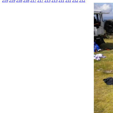
219
219
218
218
217
217
215
215
211
211
212
212