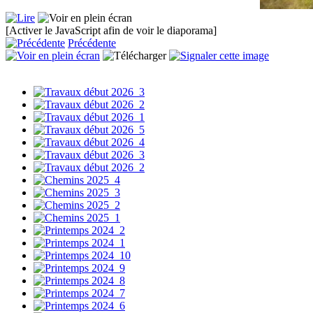
[Activer le JavaScript afin de voir le diaporama]
Précédente