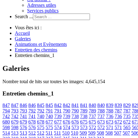
Adresses utiles
Services publics
Search ...
Vous êtes ici :
Accueil
Galeries
Animations et Evènements
Entretien des chemins
Entretien chemins_1
Galeries
Nombre total de hits sur toutes les images: 4,645,154
Entretien chemins_1
847
847
846
846
845
845
842
842
841
841
840
840
839
839
829
82
794
793
793
792
792
791
791
790
790
789
789
788
788
787
787
78
742
742
741
741
740
740
739
739
738
738
737
737
736
736
735
73
680
679
679
678
678
677
677
676
676
675
675
673
673
672
672
67
598
598
576
576
575
575
574
574
573
573
572
572
571
571
565
56
514
513
513
512
512
511
511
510
510
509
509
508
508
507
507
50