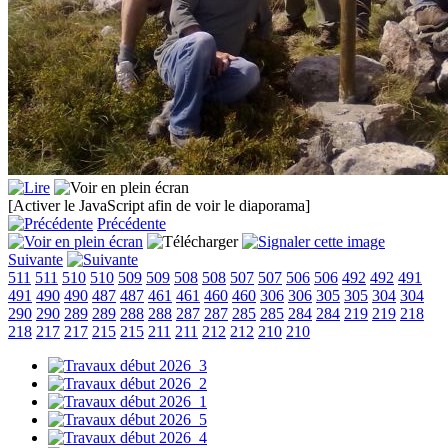
[Activer le JavaScript afin de voir le diaporama]
Précédente
Suivante
511
511
510
510
509
509
508
508
507
507
506
506
492
492
491
491
490
490
487
487
461
461
460
460
306
306
305
305
304
304
290
290
289
289
288
288
287
287
285
285
284
284
219
219
218
218
217
217
215
215
211
211
212
212
210
210