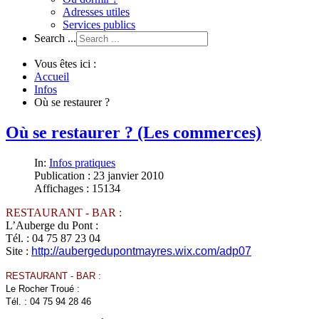
Adresses utiles
Services publics
Search ...
Vous êtes ici :
Accueil
Infos
Où se restaurer ?
Où se restaurer ? (Les commerces)
In:
Infos pratiques
Publication : 23 janvier 2010
Affichages : 15134
RESTAURANT - BAR :
L’Auberge du Pont :
Tél. : 04 75 87 23 04
Site :
http://aubergedupontmayres.wix.com/adp07
RESTAURANT - BAR :
Le Rocher Troué :
Tél. : 04 75 94 28 46