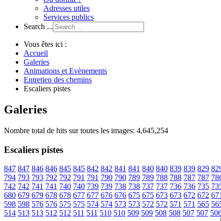
Adresses utiles
Services publics
Search ...
Vous êtes ici :
Accueil
Galeries
Animations et Evènements
Entretien des chemins
Escaliers pistes
Galeries
Nombre total de hits sur toutes les images: 4,645,254
Escaliers pistes
847
847
846
846
845
845
842
842
841
841
840
840
839
839
829
82
794
793
793
792
792
791
791
790
790
789
789
788
788
787
787
78
742
742
741
741
740
740
739
739
738
738
737
737
736
736
735
73
680
679
679
678
678
677
677
676
676
675
675
673
673
672
672
67
598
598
576
576
575
575
574
574
573
573
572
572
571
571
565
56
514
513
513
512
512
511
511
510
510
509
509
508
508
507
507
50