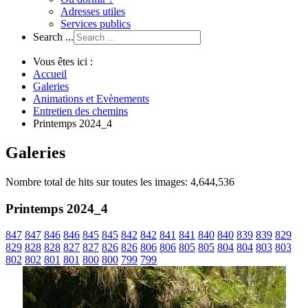
Adresses utiles
Services publics
Search ...
Vous êtes ici :
Accueil
Galeries
Animations et Evènements
Entretien des chemins
Printemps 2024_4
Galeries
Nombre total de hits sur toutes les images: 4,644,536
Printemps 2024_4
847
847
846
846
845
845
842
842
841
841
840
840
839
839
829
829
828
828
827
827
826
826
806
806
805
805
804
804
803
803
802
802
801
801
800
800
799
799