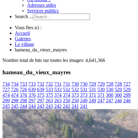
Adresses utiles
Services publics
Search ...
Vous êtes ici :
Accueil
Galeries
Le village
hameau_du_vieux_mayres
Nombre total de hits sur toutes les images: 4,641,366
hameau_du_vieux_mayres
734
734
733
733
732
732
731
731
730
730
729
729
728
728
727
727
726
726
639
639
533
533
532
532
531
531
530
530
529
529
474
474
376
376
375
375
374
374
373
373
371
371
300
300
299
299
298
298
297
297
263
263
250
250
249
249
247
247
246
246
245
245
244
244
243
243
242
242
241
241