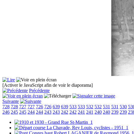
[Activer le JavaScript afin de voir le diaporama]
Précédente
Suivante
728
728
727
727
726
726
639
639
533
533
532
532
531
531
530
53
246
245
245
244
244
243
243
242
242
241
241
240
240
239
239
23