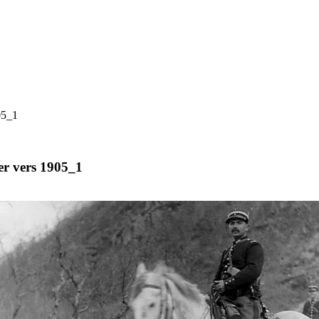
05_1
er vers 1905_1