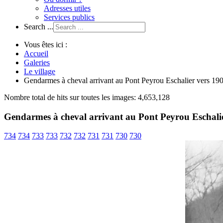
Adresses utiles
Services publics
Search ...
Vous êtes ici :
Accueil
Galeries
Le village
Gendarmes à cheval arrivant au Pont Peyrou Eschalier vers 19
Nombre total de hits sur toutes les images: 4,653,128
Gendarmes à cheval arrivant au Pont Peyrou Eschali
734
734
733
733
732
732
731
731
730
730