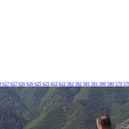
9
627
627
626
626
625
625
622
622
582
582
581
581
580
580
579
57