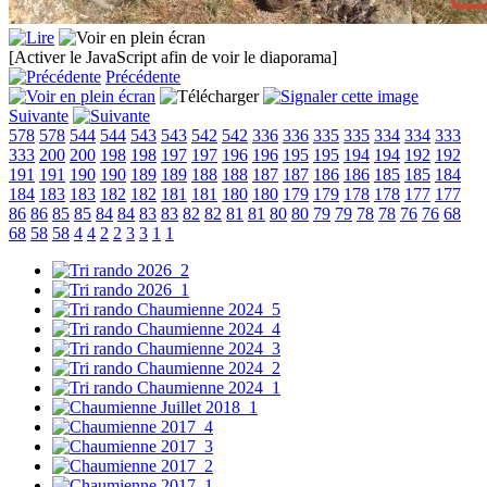
[Activer le JavaScript afin de voir le diaporama]
Précédente
Suivante
578
578
544
544
543
543
542
542
336
336
335
335
334
334
333
333
200
200
198
198
197
197
196
196
195
195
194
194
192
192
191
191
190
190
189
189
188
188
187
187
186
186
185
185
184
184
183
183
182
182
181
181
180
180
179
179
178
178
177
177
86
86
85
85
84
84
83
83
82
82
81
81
80
80
79
79
78
78
76
76
68
68
58
58
4
4
2
2
3
3
1
1