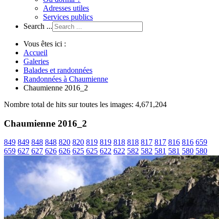
Adresses utiles
Services publics
Search ...
Vous êtes ici :
Accueil
Galeries
Balades et randonnées
Randonnées à Chaumienne
Chaumienne 2016_2
Nombre total de hits sur toutes les images: 4,671,204
Chaumienne 2016_2
849
849
848
848
820
820
819
819
818
818
817
817
816
816
659
659
627
627
626
626
625
625
622
622
582
582
581
581
580
580