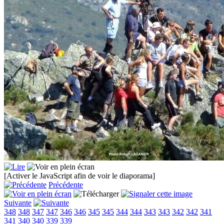
[Activer le JavaScript afin de voir le diaporama]
Précédente
Suivante
348
348
347
347
346
346
345
345
344
344
343
343
342
342
341
341
340
340
339
339