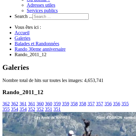
Adresses utiles
Services publics
Search ...
Vous êtes ici :
Accueil
Galeries
Balades et Randonnées
Rando 30eme anniversaire
Rando_2011_12
Galeries
Nombre total de hits sur toutes les images: 4,653,741
Rando_2011_12
362
362
361
361
360
360
359
359
358
358
357
357
356
356
355
355
354
354
352
352
351
351