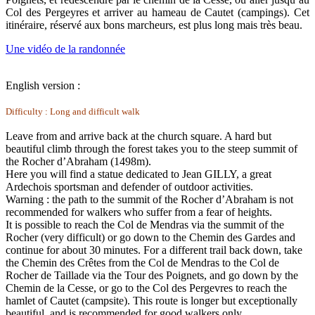
Col des Pergeyres et arriver au hameau de Cautet (campings). Cet
itinéraire, réservé aux bons marcheurs, est plus long mais très beau.
Une vidéo de la randonnée
English version :
Difficulty : Long and difficult walk
Leave from and arrive back at the church square. A hard but
beautiful climb through the forest takes you to the steep summit of
the Rocher d’Abraham (1498m).
Here you will find a statue dedicated to Jean GILLY, a great
Ardechois sportsman and defender of outdoor activities.
Warning : the path to the summit of the Rocher d’Abraham is not
recommended for walkers who suffer from a fear of heights.
It is possible to reach the Col de Mendras via the summit of the
Rocher (very difficult) or go down to the Chemin des Gardes and
continue for about 30 minutes. For a different trail back down, take
the Chemin des Crêtes from the Col de Mendras to the Col de
Rocher de Taillade via the Tour des Poignets, and go down by the
Chemin de la Cesse, or go to the Col des Pergevres to reach the
hamlet of Cautet (campsite). This route is longer but exceptionally
beautiful, and is recommended for good walkers only.