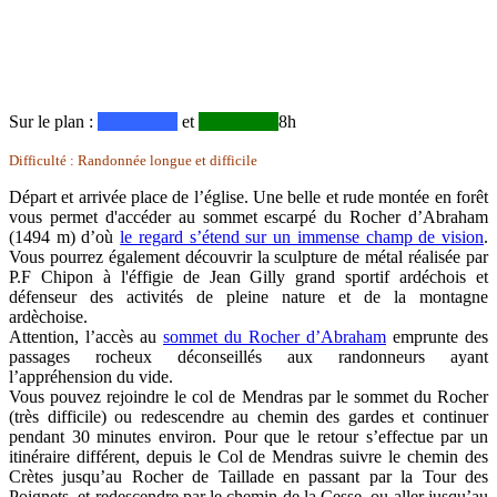
Sur le plan :
_________
et
_________
8h
Difficulté : Randonnée longue et difficile
Départ et arrivée place de l’église. Une belle et rude montée en forêt
vous permet d'accéder au sommet escarpé du Rocher d’Abraham
(1494 m) d’où
le regard s’étend sur un immense champ de vision
.
Vous pourrez également découvrir la sculpture de métal réalisée par
P.F Chipon à l'éffigie de Jean Gilly grand sportif ardéchois et
défenseur des activités de pleine nature et de la montagne
ardèchoise.
Attention, l’accès au
sommet du Rocher d’Abraham
emprunte des
passages rocheux déconseillés aux randonneurs ayant
l’appréhension du vide.
Vous pouvez rejoindre le col de Mendras par le sommet du Rocher
(très difficile) ou redescendre au chemin des gardes et continuer
pendant 30 minutes environ. Pour que le retour s’effectue par un
itinéraire différent, depuis le Col de Mendras suivre le chemin des
Crètes jusqu’au Rocher de Taillade en passant par la Tour des
Poignets, et redescendre par le chemin de la Cesse, ou aller jusqu’au