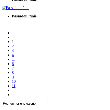
Passadou_finie
1
2
3
4
...
6
7
8
9
10
11