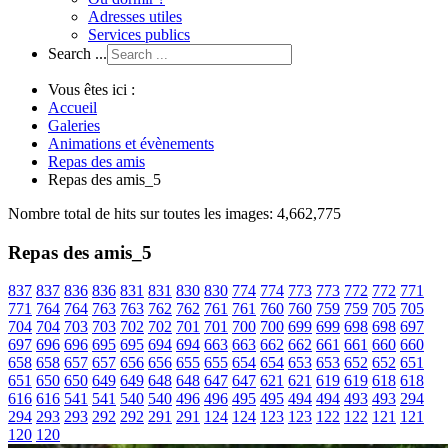
Adresses utiles
Services publics
Search ...
Vous êtes ici :
Accueil
Galeries
Animations et évènements
Repas des amis
Repas des amis_5
Nombre total de hits sur toutes les images: 4,662,775
Repas des amis_5
837
837
836
836
831
831
830
830
774
774
773
773
772
772
771
771
764
764
763
763
762
762
761
761
760
760
759
759
705
705
704
704
703
703
702
702
701
701
700
700
699
699
698
698
697
697
696
696
695
695
694
694
663
663
662
662
661
661
660
660
658
658
657
657
656
656
655
655
654
654
653
653
652
652
651
651
650
650
649
649
648
648
647
647
621
621
619
619
618
618
616
616
541
541
540
540
496
496
495
495
494
494
493
493
294
294
293
293
292
292
291
291
124
124
123
123
122
122
121
121
120
120