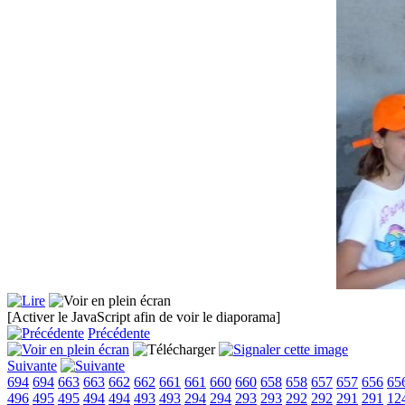
[Activer le JavaScript afin de voir le diaporama]
Précédente
Suivante
694
694
663
663
662
662
661
661
660
660
658
658
657
657
656
65
496
495
495
494
494
493
493
294
294
293
293
292
292
291
291
12