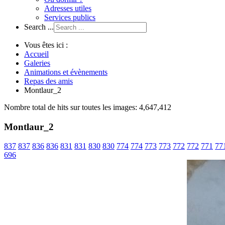
Adresses utiles
Services publics
Search ...
Vous êtes ici :
Accueil
Galeries
Animations et évènements
Repas des amis
Montlaur_2
Nombre total de hits sur toutes les images: 4,647,412
Montlaur_2
837
837
836
836
831
831
830
830
774
774
773
773
772
772
771
77
696