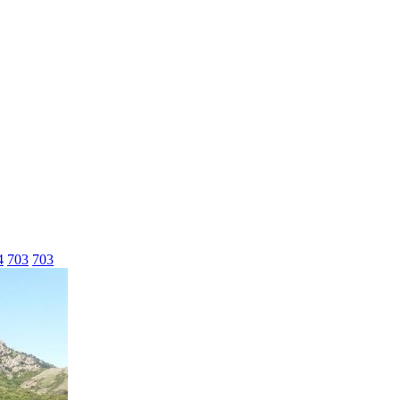
4
703
703