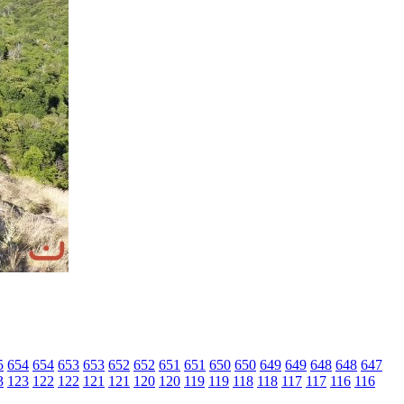
5
654
654
653
653
652
652
651
651
650
650
649
649
648
648
647
3
123
122
122
121
121
120
120
119
119
118
118
117
117
116
116