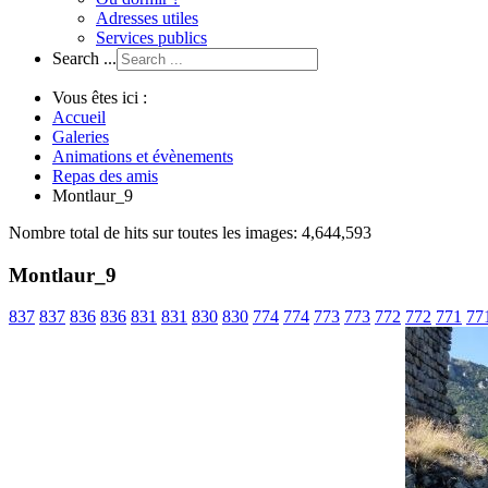
Adresses utiles
Services publics
Search ...
Vous êtes ici :
Accueil
Galeries
Animations et évènements
Repas des amis
Montlaur_9
Nombre total de hits sur toutes les images: 4,644,593
Montlaur_9
837
837
836
836
831
831
830
830
774
774
773
773
772
772
771
77