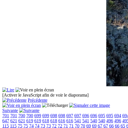
[Activer le JavaScript afin de voir le diaporama]
Précédente
Suivante
701
701
700
700
699
699
698
698
697
697
696
696
695
695
694
69
647
621
621
619
619
618
618
616
616
541
541
540
540
496
496
49
115
115
75
75
74
74
73
73
72
72
71
71
70
70
69
69
67
67
66
66
65