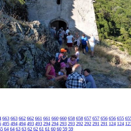
4
663
663
662
662
661
661
660
660
658
658
657
657
656
656
655
65
5
495
494
494
493
493
294
294
293
293
292
292
291
291
124
124
12
65
64
64
63
63
62
62
61
61
60
60
59
59