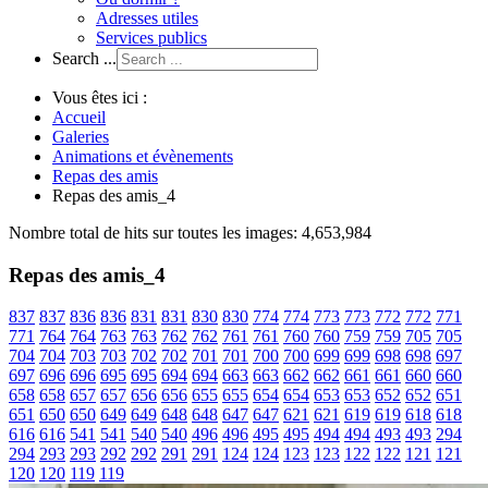
Adresses utiles
Services publics
Search ...
Vous êtes ici :
Accueil
Galeries
Animations et évènements
Repas des amis
Repas des amis_4
Nombre total de hits sur toutes les images: 4,653,984
Repas des amis_4
837
837
836
836
831
831
830
830
774
774
773
773
772
772
771
771
764
764
763
763
762
762
761
761
760
760
759
759
705
705
704
704
703
703
702
702
701
701
700
700
699
699
698
698
697
697
696
696
695
695
694
694
663
663
662
662
661
661
660
660
658
658
657
657
656
656
655
655
654
654
653
653
652
652
651
651
650
650
649
649
648
648
647
647
621
621
619
619
618
618
616
616
541
541
540
540
496
496
495
495
494
494
493
493
294
294
293
293
292
292
291
291
124
124
123
123
122
122
121
121
120
120
119
119