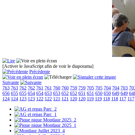
[Activer le JavaScript afin de voir le diaporama]
Précédente
Suivante
763
763
762
762
761
761
760
760
759
759
705
705
704
704
703
70
656
655
655
654
654
653
653
652
652
651
651
650
650
649
649
64
124
124
123
123
122
122
121
121
120
120
119
119
118
118
117
117