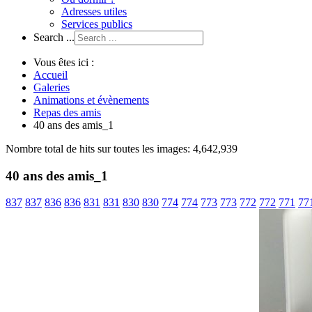
Adresses utiles
Services publics
Search ...
Vous êtes ici :
Accueil
Galeries
Animations et évènements
Repas des amis
40 ans des amis_1
Nombre total de hits sur toutes les images: 4,642,939
40 ans des amis_1
837
837
836
836
831
831
830
830
774
774
773
773
772
772
771
77