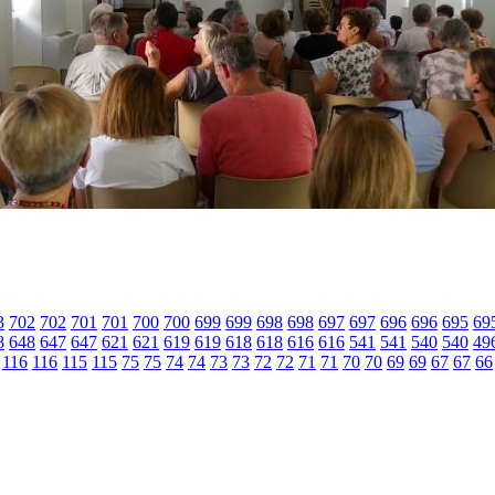
3
702
702
701
701
700
700
699
699
698
698
697
697
696
696
695
69
8
648
647
647
621
621
619
619
618
618
616
616
541
541
540
540
49
116
116
115
115
75
75
74
74
73
73
72
72
71
71
70
70
69
69
67
67
66