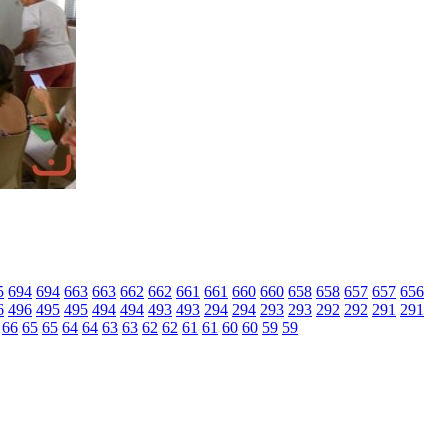
5
694
694
663
663
662
662
661
661
660
660
658
658
657
657
656
6
496
495
495
494
494
493
493
294
294
293
293
292
292
291
291
66
65
65
64
64
63
63
62
62
61
61
60
60
59
59