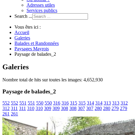
Adresses utiles
Services publics
Search ...
Vous êtes ici :
Accueil
Galeries
Balades et Randonnées
Paysages Mayrois
Paysage de balades_2
Galeries
Nombre total de hits sur toutes les images: 4,652,930
Paysage de balades_2
552
552
551
551
550
550
316
316
315
315
314
314
313
313
312
312
311
311
310
310
309
309
308
308
307
307
280
280
279
279
261
261