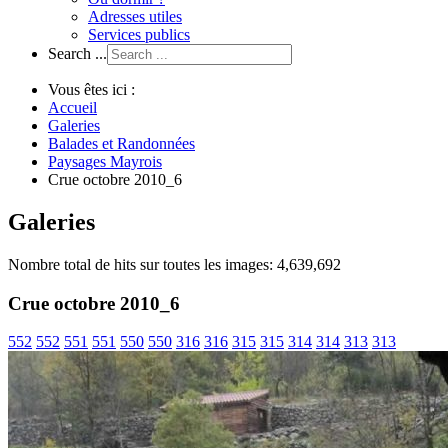
Adresses utiles
Services publics
Search ...
Vous êtes ici :
Accueil
Galeries
Balades et Randonnées
Paysages Mayrois
Crue octobre 2010_6
Galeries
Nombre total de hits sur toutes les images: 4,639,692
Crue octobre 2010_6
552
552
551
551
550
550
316
316
315
315
314
314
313
313