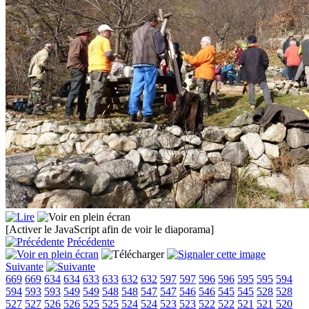
[Activer le JavaScript afin de voir le diaporama]
Précédente
Suivante
669
669
634
634
633
633
632
632
597
597
596
596
595
595
594
594
593
593
549
549
548
548
547
547
546
546
545
545
528
528
527
527
526
526
525
525
524
524
523
523
522
522
521
521
520