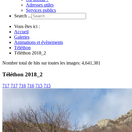
Adresses utiles
Services publics
Search ...
Vous êtes ici :
Accueil
Galeries
Animations et évènements
Téléthon
Téléthon 2018_2
Nombre total de hits sur toutes les images: 4,641,381
Téléthon 2018_2
717
717
716
716
715
715