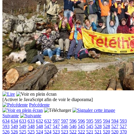
[Activer le JavaScript afin de voir le diaporama]
Précédente
Suivante
634
634
633
633
632
632
597
597
596
596
595
595
594
594
593
593
549
549
548
548
547
547
546
546
545
545
528
528
527
527
526
526
525
525
524
524
523
523
522
522
521
521
520
520
370