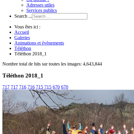
Adresses utiles
Services publics
Search ...
Vous êtes ici :
Accueil
Galeries
Animations et évènements
Téléthon
Téléthon 2018_1
Nombre total de hits sur toutes les images: 4,643,844
Téléthon 2018_1
717
717
716
716
715
715
670
670