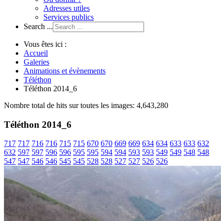
Adresses utiles
Services publics
Search ...
Vous êtes ici :
Accueil
Galeries
Animations et évènements
Téléthon
Téléthon 2014_6
Nombre total de hits sur toutes les images: 4,643,280
Téléthon 2014_6
717
717
716
716
715
715
670
670
669
669
634
634
633
633
632
632
597
597
596
596
595
595
594
594
593
593
549
549
548
548
547
547
546
546
545
545
528
528
527
527
526
526