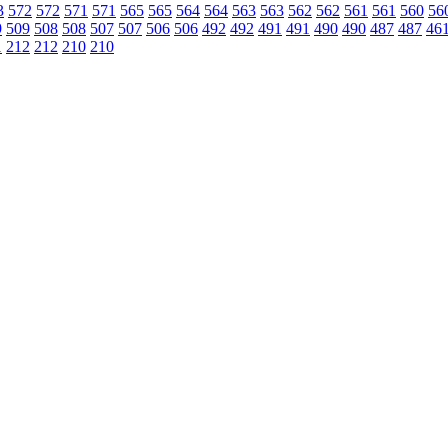
3
572
572
571
571
565
565
564
564
563
563
562
562
561
561
560
56
9
509
508
508
507
507
506
506
492
492
491
491
490
490
487
487
46
1
212
212
210
210