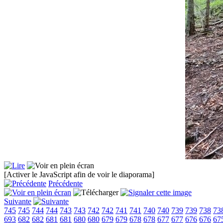
[Activer le JavaScript afin de voir le diaporama]
Précédente
Suivante
745
745
744
744
743
743
742
742
741
741
740
740
739
739
738
73
693
682
682
681
681
680
680
679
679
678
678
677
677
676
676
67