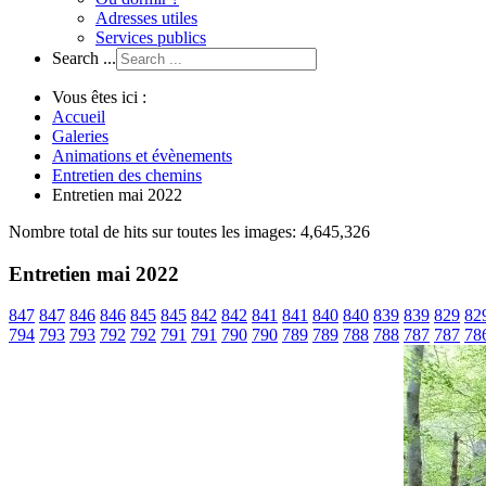
Adresses utiles
Services publics
Search ...
Vous êtes ici :
Accueil
Galeries
Animations et évènements
Entretien des chemins
Entretien mai 2022
Nombre total de hits sur toutes les images: 4,645,326
Entretien mai 2022
847
847
846
846
845
845
842
842
841
841
840
840
839
839
829
82
794
793
793
792
792
791
791
790
790
789
789
788
788
787
787
78