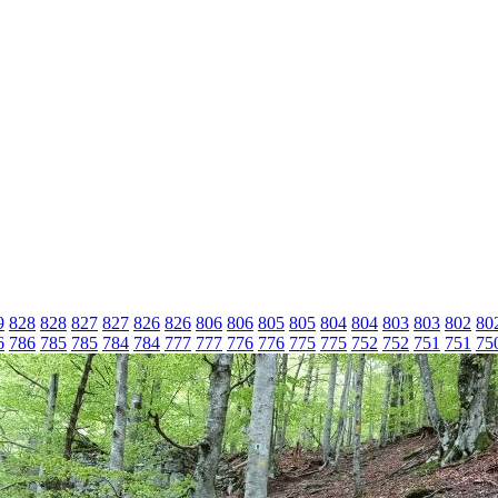
9
828
828
827
827
826
826
806
806
805
805
804
804
803
803
802
80
6
786
785
785
784
784
777
777
776
776
775
775
752
752
751
751
75