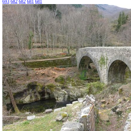
693
682
682
681
681