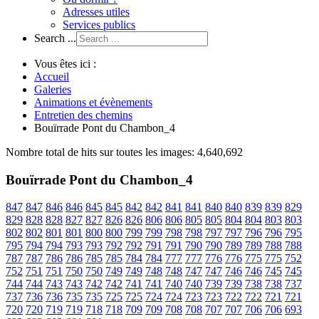
Adresses utiles
Services publics
Search ...
Vous êtes ici :
Accueil
Galeries
Animations et évènements
Entretien des chemins
Bouïrrade Pont du Chambon_4
Nombre total de hits sur toutes les images: 4,640,692
Bouïrrade Pont du Chambon_4
847
847
846
846
845
845
842
842
841
841
840
840
839
839
829
829
828
828
827
827
826
826
806
806
805
805
804
804
803
803
802
802
801
801
800
800
799
799
798
798
797
797
796
796
795
795
794
794
793
793
792
792
791
791
790
790
789
789
788
788
787
787
786
786
785
785
784
784
777
777
776
776
775
775
752
752
751
751
750
750
749
749
748
748
747
747
746
746
745
745
744
744
743
743
742
742
741
741
740
740
739
739
738
738
737
737
736
736
735
735
725
725
724
724
723
723
722
722
721
721
720
720
719
719
718
718
709
709
708
708
707
707
706
706
693