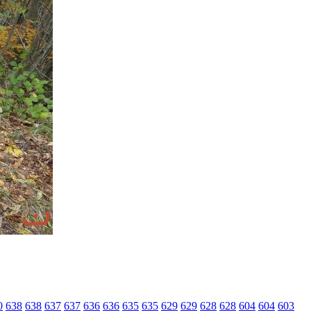
0
638
638
637
637
636
636
635
635
629
629
628
628
604
604
603