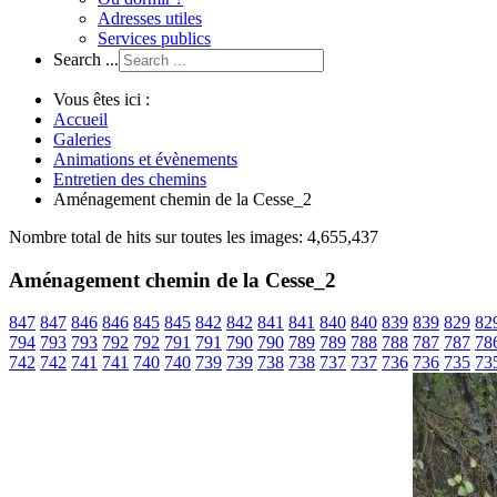
Adresses utiles
Services publics
Search ...
Vous êtes ici :
Accueil
Galeries
Animations et évènements
Entretien des chemins
Aménagement chemin de la Cesse_2
Nombre total de hits sur toutes les images: 4,655,437
Aménagement chemin de la Cesse_2
847
847
846
846
845
845
842
842
841
841
840
840
839
839
829
82
794
793
793
792
792
791
791
790
790
789
789
788
788
787
787
78
742
742
741
741
740
740
739
739
738
738
737
737
736
736
735
73