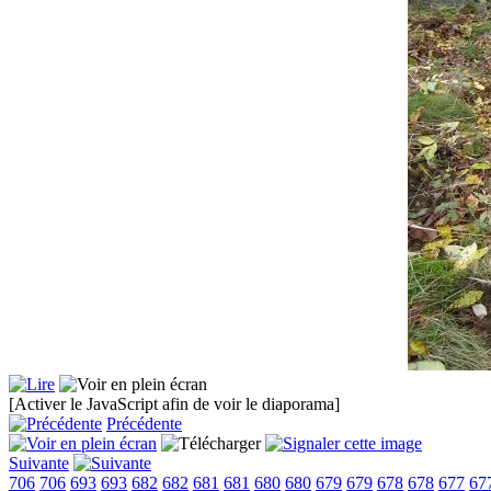
[Activer le JavaScript afin de voir le diaporama]
Précédente
Suivante
706
706
693
693
682
682
681
681
680
680
679
679
678
678
677
67