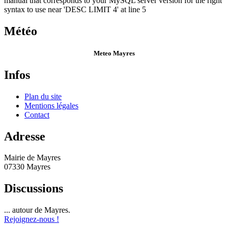
manual that corresponds to your MySQL server version for the right
syntax to use near 'DESC LIMIT 4' at line 5
Météo
Meteo Mayres
Infos
Plan du site
Mentions légales
Contact
Adresse
Mairie de Mayres
07330 Mayres
Discussions
... autour de Mayres.
Rejoignez-nous !