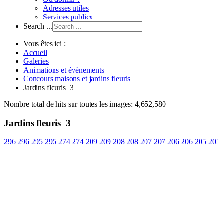
Adresses utiles
Services publics
Search ...
Vous êtes ici :
Accueil
Galeries
Animations et évènements
Concours maisons et jardins fleuris
Jardins fleuris_3
Nombre total de hits sur toutes les images: 4,652,580
Jardins fleuris_3
296
296
295
295
274
274
209
209
208
208
207
207
206
206
205
20