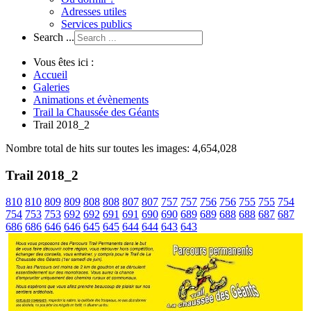
Adresses utiles
Services publics
Search ...
Vous êtes ici :
Accueil
Galeries
Animations et évènements
Trail la Chaussée des Géants
Trail 2018_2
Nombre total de hits sur toutes les images: 4,654,028
Trail 2018_2
810
810
809
809
808
808
807
807
757
757
756
756
755
755
754
754
753
753
692
692
691
691
690
690
689
689
688
688
687
687
686
686
646
646
645
645
644
644
643
643