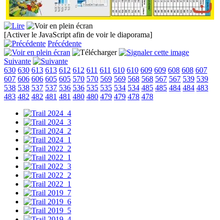
[Activer le JavaScript afin de voir le diaporama]
Précédente
Suivante
630
630
613
613
612
612
611
611
610
610
609
609
608
608
607
607
606
606
605
605
570
570
569
569
568
568
567
567
539
539
538
538
537
537
536
536
535
535
534
534
485
485
484
484
483
483
482
482
481
481
480
480
479
479
478
478