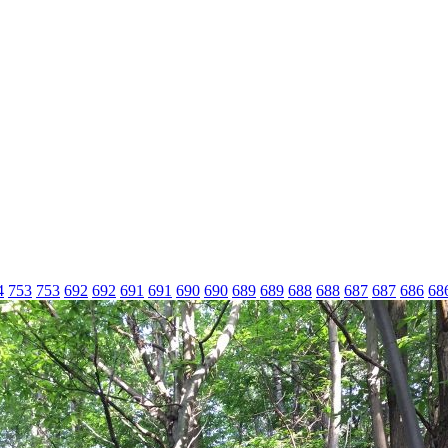
4
753
753
692
692
691
691
690
690
689
689
688
688
687
687
686
68