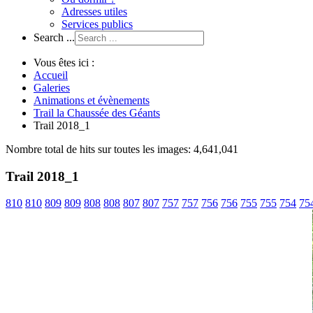
Adresses utiles
Services publics
Search ...
Vous êtes ici :
Accueil
Galeries
Animations et évènements
Trail la Chaussée des Géants
Trail 2018_1
Nombre total de hits sur toutes les images: 4,641,041
Trail 2018_1
810
810
809
809
808
808
807
807
757
757
756
756
755
755
754
75