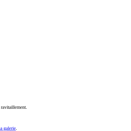
ravitaillement.
a galerie
.