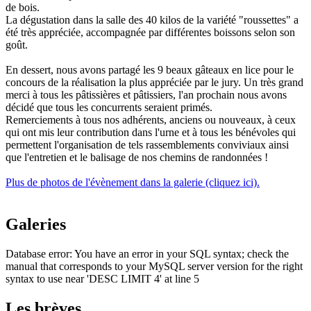
de bois.
La dégustation dans la salle des 40 kilos de la variété "roussettes" a
été très appréciée, accompagnée par différentes boissons selon son
goût.
En dessert, nous avons partagé les 9 beaux gâteaux en lice pour le
concours de la réalisation la plus appréciée par le jury. Un très grand
merci à tous les pâtissières et pâtissiers, l'an prochain nous avons
décidé que tous les concurrents seraient primés.
Remerciements à tous nos adhérents, anciens ou nouveaux, à ceux
qui ont mis leur contribution dans l'urne et à tous les bénévoles qui
permettent l'organisation de tels rassemblements conviviaux ainsi
que l'entretien et le balisage de nos chemins de randonnées !
Plus de photos de l'évènement dans la galerie (cliquez ici).
Galeries
Database error: You have an error in your SQL syntax; check the
manual that corresponds to your MySQL server version for the right
syntax to use near 'DESC LIMIT 4' at line 5
Les brèves