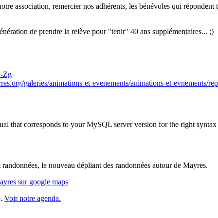
e association, remercier nos adhérents, les bénévoles qui répondent tou
génération de prendre la relève pour "tenir" 40 ans supplémentaires... ;)
A-Zg
yres.org/galeries/animations-et-evenements/animations-et-evnements/re
al that corresponds to your MySQL server version for the right syntax
let randonnées, le nouveau dépliant des randonnées autour de Mayres.
Mayres sur google maps
e.
Voir notre agenda.