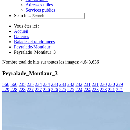
Adresses utiles
Services publics
Search ...
Vous êtes ici :
Accueil
Galeries
Balades et randonnées
Peyralade-Montlaur
Peyralade_Montlaur_3
Nombre total de hits sur toutes les images: 4,643,636
Peyralade_Montlaur_3
566
566
235
235
234
234
233
233
232
232
231
231
230
230
229
229
228
228
227
227
226
226
225
225
224
224
223
223
221
221