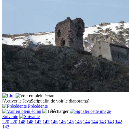
[Activer le JavaScript afin de voir le diaporama]
Précédente
Suivante
220
220
148
148
147
147
146
146
145
145
144
144
143
143
142
142