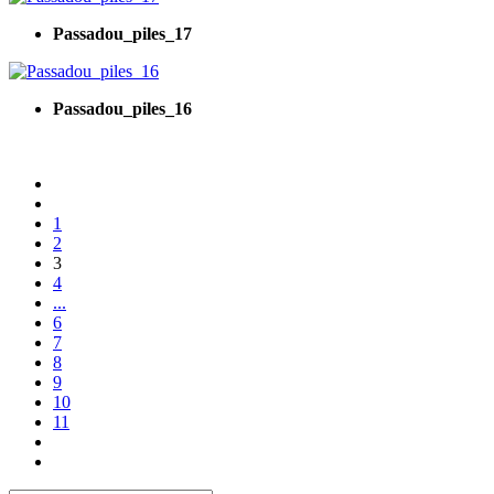
Passadou_piles_17
Passadou_piles_16
1
2
3
4
...
6
7
8
9
10
11