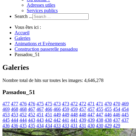
Adresses utiles
Services publics
Search ...
Vous êtes ici :
Accueil
Galeries
Animations et Evènements
Construction passerelle passadou
Passadou_51
Galeries
Nombre total de hits sur toutes les images: 4,646,278
Passadou_51
477
477
476
476
475
475
473
473
472
472
471
471
470
470
469
469
468
468
467
467
466
466
459
459
457
457
455
455
454
454
453
453
452
452
451
451
449
449
448
448
447
447
446
446
445
445
444
444
443
443
442
442
441
441
439
439
438
438
437
437
436
436
435
435
434
434
433
433
431
431
430
430
429
429