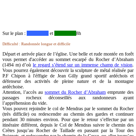
Sur le plan :
_________
et
_________
8h
Difficulté : Randonnée longue et difficile
Départ et arrivée place de l’église. Une belle et rude montée en forêt
vous permet d'accéder au sommet escarpé du Rocher d’Abraham
(1494 m) d’où
le regard s’étend sur un immense champ de vision
.
Vous pourrez également découvrir la sculpture de métal réalisée par
P.F Chipon à l'éffigie de Jean Gilly grand sportif ardéchois et
défenseur des activités de pleine nature et de la montagne
ardèchoise.
Attention, l’accès au
sommet du Rocher d’Abraham
emprunte des
passages rocheux déconseillés aux randonneurs ayant
l’appréhension du vide.
Vous pouvez rejoindre le col de Mendras par le sommet du Rocher
(très difficile) ou redescendre au chemin des gardes et continuer
pendant 30 minutes environ. Pour que le retour s’effectue par un
itinéraire différent, depuis le Col de Mendras suivre le chemin des
Crètes jusqu’au Rocher de Taillade en passant par la Tour des
Poignets, et redescendre par le chemin de la Cesse, ou aller jusqu’au