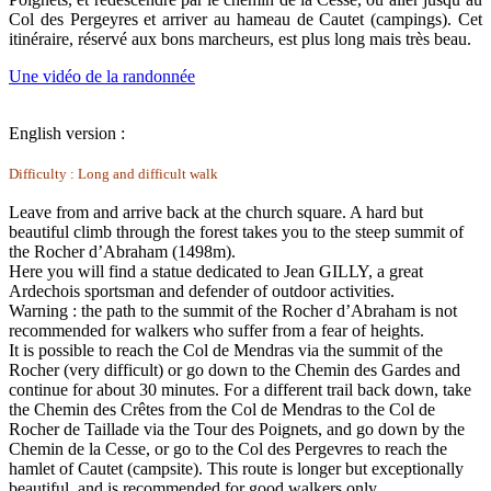
Col des Pergeyres et arriver au hameau de Cautet (campings). Cet
itinéraire, réservé aux bons marcheurs, est plus long mais très beau.
Une vidéo de la randonnée
English version :
Difficulty : Long and difficult walk
Leave from and arrive back at the church square. A hard but
beautiful climb through the forest takes you to the steep summit of
the Rocher d’Abraham (1498m).
Here you will find a statue dedicated to Jean GILLY, a great
Ardechois sportsman and defender of outdoor activities.
Warning : the path to the summit of the Rocher d’Abraham is not
recommended for walkers who suffer from a fear of heights.
It is possible to reach the Col de Mendras via the summit of the
Rocher (very difficult) or go down to the Chemin des Gardes and
continue for about 30 minutes. For a different trail back down, take
the Chemin des Crêtes from the Col de Mendras to the Col de
Rocher de Taillade via the Tour des Poignets, and go down by the
Chemin de la Cesse, or go to the Col des Pergevres to reach the
hamlet of Cautet (campsite). This route is longer but exceptionally
beautiful, and is recommended for good walkers only.