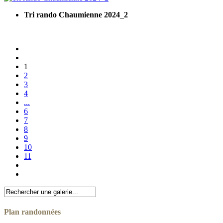
Tri rando Chaumienne 2024_2
1
2
3
4
...
6
7
8
9
10
11
Plan randonnées