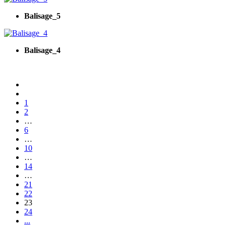
Balisage_5
Balisage_4
1
2
…
6
…
10
…
14
…
21
22
23
24
...