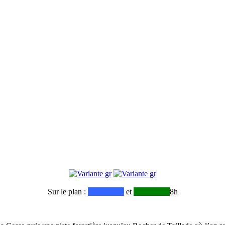
Sur le plan :
_________
et
_________
8h