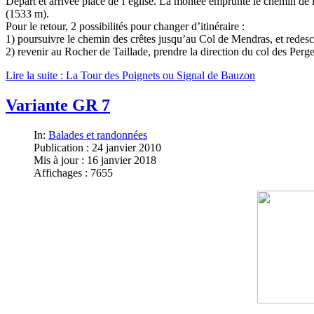
Départ et arrivée place de l’église. La montée emprunte le chemin de l
(1533 m).
Pour le retour, 2 possibilités pour changer d’itinéraire :
1) poursuivre le chemin des crêtes jusqu’au Col de Mendras, et rede
2) revenir au Rocher de Taillade, prendre la direction du col des Perg
Lire la suite : La Tour des Poignets ou Signal de Bauzon
Variante GR 7
In:
Balades et randonnées
Publication : 24 janvier 2010
Mis à jour : 16 janvier 2018
Affichages : 7655